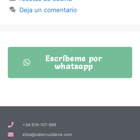
Deja un comentario
Escríbeme por
whatsapp
+34 619-107-986
elisa@sabercuidarse.com