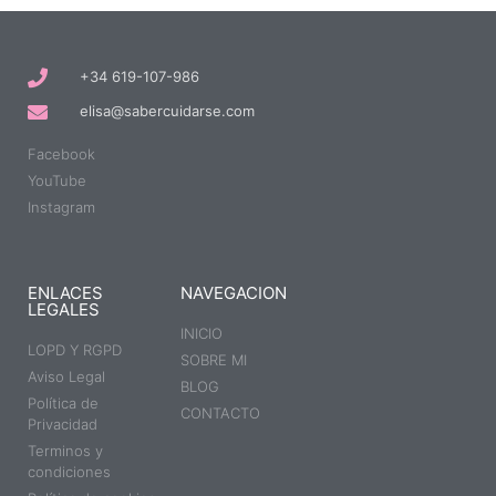
+34 619-107-986
elisa@sabercuidarse.com
Facebook
YouTube
Instagram
ENLACES
NAVEGACION
LEGALES
INICIO
LOPD Y RGPD
SOBRE MI
Aviso Legal
BLOG
Política de
CONTACTO
Privacidad
Terminos y
condiciones