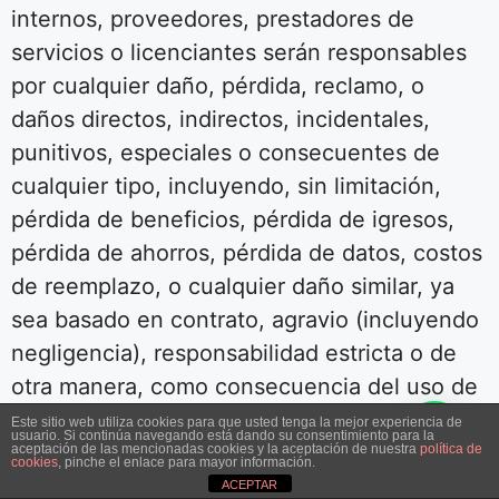
internos, proveedores, prestadores de
servicios o licenciantes serán responsables
por cualquier daño, pérdida, reclamo, o
daños directos, indirectos, incidentales,
punitivos, especiales o consecuentes de
cualquier tipo, incluyendo, sin limitación,
pérdida de beneficios, pérdida de igresos,
pérdida de ahorros, pérdida de datos, costos
de reemplazo, o cualquier daño similar, ya
sea basado en contrato, agravio (incluyendo
negligencia), responsabilidad estricta o de
otra manera, como consecuencia del uso de
cualquiera de los servicios o productos
Este sitio web utiliza cookies para que usted tenga la mejor experiencia de
usuario. Si continúa navegando está dando su consentimiento para la
adquiridos mediante el servicio, o por
aceptación de las mencionadas cookies y la aceptación de nuestra
política de
cookies
, pinche el enlace para mayor información.
cualquier otro reclamo relacionado de alguna
ACEPTAR