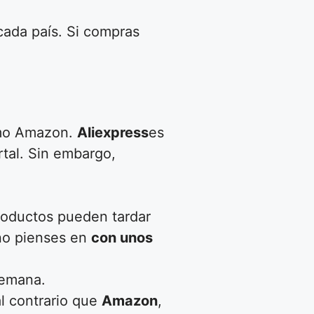
cada país. Si compras
como Amazon.
Aliexpress
es
rtal. Sin embargo,
roductos pueden tardar
 no pienses en
con unos
semana.
l contrario que
Amazon
,