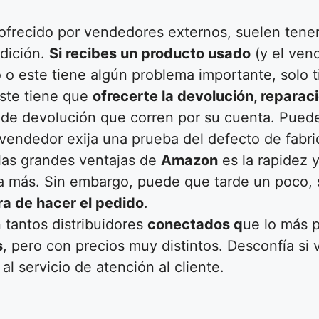
 ofrecido por vendedores externos, suelen tener
ndición.
Si recibes un producto usado
(y el ven
o este tiene algún problema importante, solo t
Este tiene que
ofrecerte la devolución, reparac
 de devolución que corren por su cuenta. Pued
vendedor exija una prueba del defecto de fabri
 las grandes ventajas de
Amazon
es la rapidez 
ía más. Sin embargo, puede que tarde un poco, 
ora de hacer el pedido
.
n tantos distribuidores
conectados q
ue lo más 
s
, pero con precios muy distintos. Desconfía si
l servicio de atención al cliente.