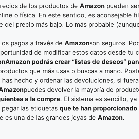
recios de los productos de
Amazon
pueden ser 
line o física. En este sentido, es aconsejable f
re del precio más bajo. Lo más probable (aunqu
 Los pagos a través de
Amazon
son seguros. Pod
 oportunidad de modificar estos datos desde tu 
on
Amazon podrás crear “listas de deseos” par
s productos que más usas o buscas a mano. Pos
a has hecho y ordenar las devoluciones, si fuera
Amazon
puedes devolver la mayoría de product
guientes a la compra
. El sistema es sencillo, y
 pegar las etiquetas
que te han proporcionado 
te es una de las grandes joyas de
Amazon
.