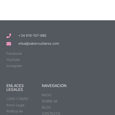
+34 619-107-986
elisa@sabercuidarse.com
Facebook
YouTube
Instagram
ENLACES
NAVEGACION
LEGALES
INICIO
LOPD Y RGPD
SOBRE MI
Aviso Legal
BLOG
Política de
CONTACTO