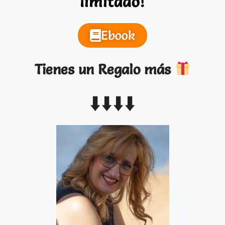
limitado!
Ebook
Tienes un Regalo más
⬇️
⬇️
⬇️
⬇️