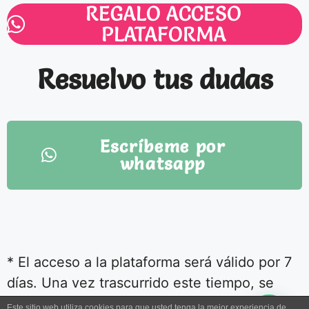
REGALO ACCESO
PLATAFORMA
Resuelvo tus dudas
Escríbeme por
whatsapp
* El acceso a la plataforma será válido por 7
días. Una vez trascurrido este tiempo, se
podrá renovar por periodos sucesivos de
Este sitio web utiliza cookies para que usted tenga la mejor experiencia de