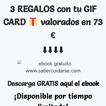
3 REGALOS con tu GIF
CARD
valorados en 73
€
⬇️
⬇️
⬇️
⬇️
Descarga GRATIS
aquí el ebook
¡Disponible por tiempo