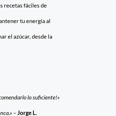
s recetas fáciles de
ntener tu energía al
ar el azúcar, desde la
comendarlo lo suficiente!»
unca.»
–
Jorge L.