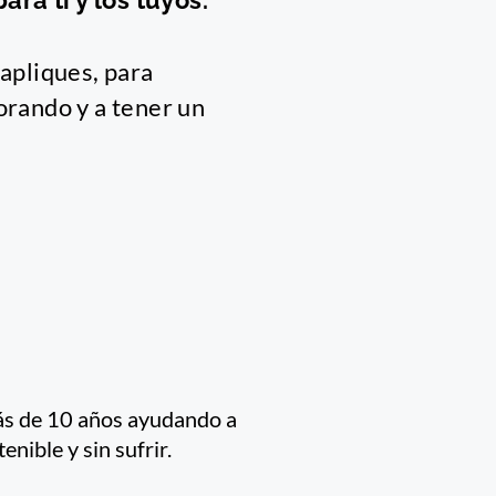
a ti y los tuyos.
 apliques, para
orando y a tener un
ás de 10 años ayudando a
nible y sin sufrir.